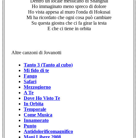
Dentro un locale messicano di Shanghai
Ho immaginato meno spreco di dolore
Ho vista appesa al muro l'onda di Hokusai
Mi ha ricordato che ogni cosa può cambiare
Su questa giostra che ci fa girar la testa
E che ci tiene in orbita
Altre canzoni di Jovanotti
Tanto 3 (Tanto al cubo)
Mi fido di te
Fango
Safari
Mezzogiorno
A Te
Dove Ho Visto Te
In Orbita
Temporale
Come Musica
Innamorato
Punto
Antidolorificomagnifico
Mani Libere 2008